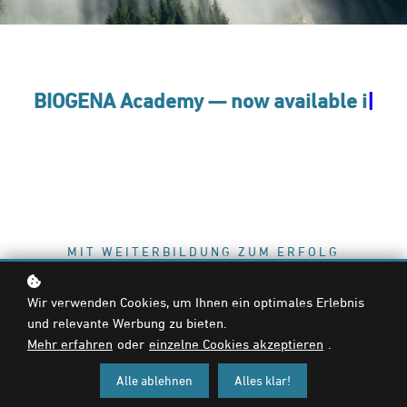
BIOGENA Academy — now available in
|
MIT WEITERBILDUNG ZUM ERFOLG
MAKE YOURSELF AN
Wir verwenden Cookies, um Ihnen ein optimales Erlebnis
EXPERT IN HEALTH
und relevante Werbung zu bieten.
Mehr erfahren
oder
einzelne Cookies akzeptieren
.
Alle ablehnen
Alles klar!