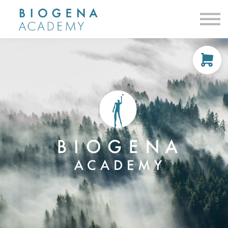
Fit@Work
Kurskatalog
Podcast
Anmelden