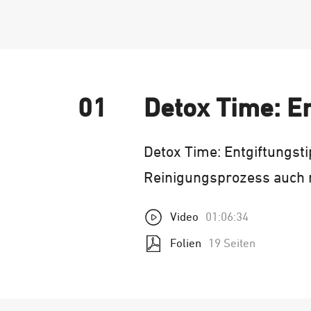
01
Detox Time: E
Detox Time: Entgiftungst
Reinigungsprozess auch mi
Video
01:06:34
Folien
19 Seiten