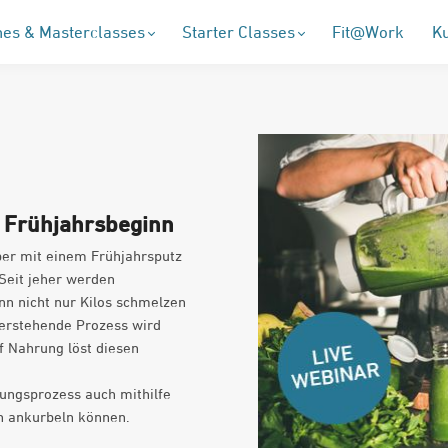
es & Masterclasses
Starter Classes
Fit@Work
K
m Frühjahrsbeginn
per mit einem Frühjahrsputz
 Seit jeher werden
ann nicht nur Kilos schmelzen
nterstehende Prozess wird
f Nahrung löst diesen
gungsprozess auch mithilfe
en ankurbeln können.