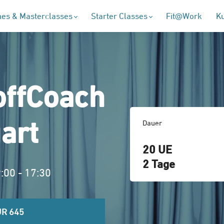
es & Masterclasses
Starter Classes
Fit@Work
K
S
offCoach
gart
Dauer
20 UE
2 Tage
9:00 - 17:30
R 645