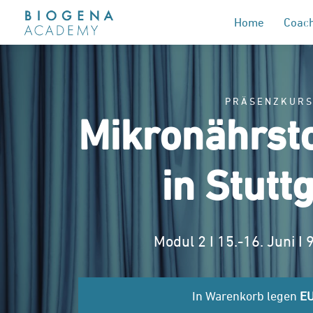
Home
Coach
PRÄSENZKUR
Mikronährst
in Stutt
Modul 2 I 15.-16. Juni I 
In Warenkorb legen
EU