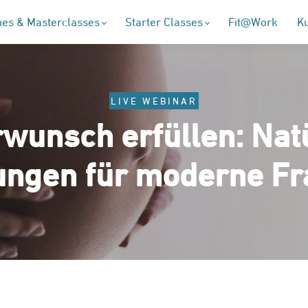
es & Masterclasses
Starter Classes
Fit@Work
K
LIVE WEBINAR
wunsch erfüllen: Nat
ungen für moderne Fr