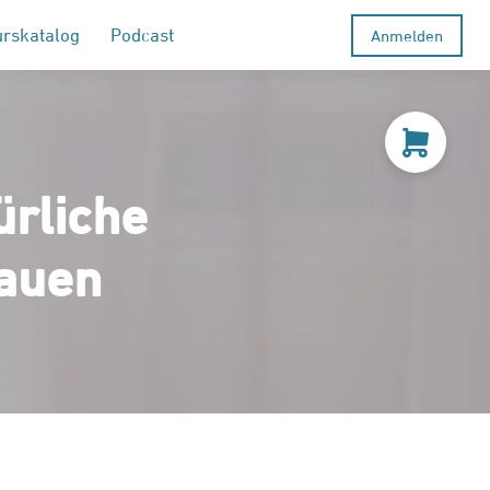
urskatalog
Podcast
Anmelden
ürliche
auen